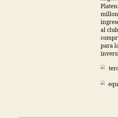
Platen
millon
ingres
al clu
compro
para l
invers