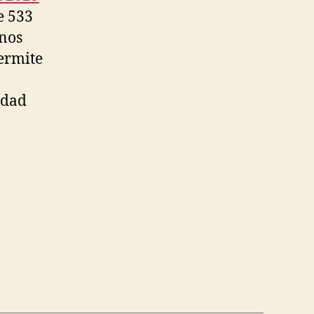
e 533
unos
permite
idad