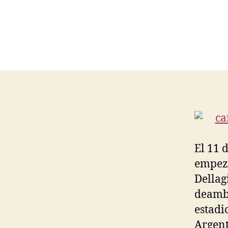
El 11 
empeza
Dellag
deambu
estadi
Argent