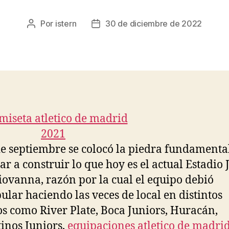
Por
istern
30 de diciembre de 2022
Autor
Fecha
de
de
la
la
entrada
entrada
de septiembre se colocó la piedra fundamenta
r a construir lo que hoy es el actual Estadio 
iovanna, razón por la cual el equipo debió
lar haciendo las veces de local en distintos
os como River Plate, Boca Juniors, Huracán,
inos Juniors,
equipaciones atletico de madri