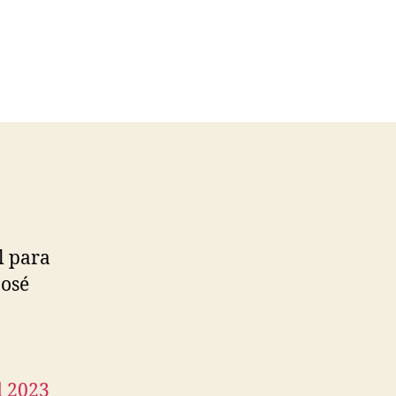
l para
José
d 2023