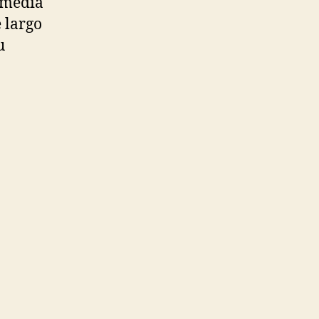
a media
 largo
u