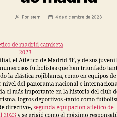
Por
istern
4 de diciembre de 2023
Autor
Fecha
de
de
la
la
entrada
entrada
ilial, el Atlético de Madrid ‘B’, y de sus juveni
 numerosos futbolistas que han triunfado tan
ndo la elástica rojiblanca, como en equipos de
 nivel del panorama nacional e internaciona
da el más importante en la historia del club 
arisma, logros deportivos -tanto como futbolis
e directivo-,
segunda equipacion atletico de
d 2023
y se erigió como el máximo responsabl