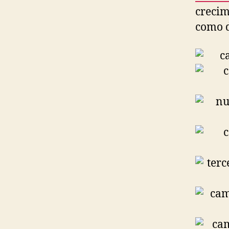
crecim
como d