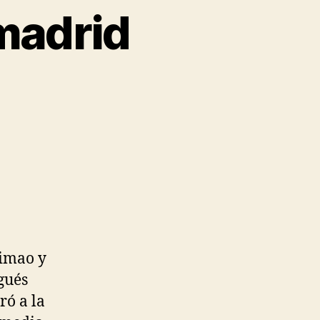
 madrid
Simao y
gués
ró a la