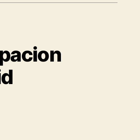
ipacion
id