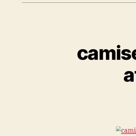
camise
a