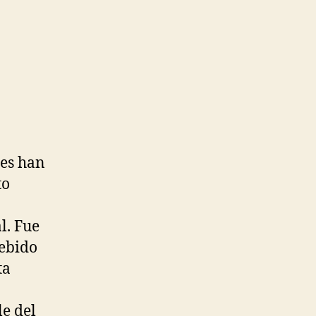
les han
to
l. Fue
debido
ta
e del