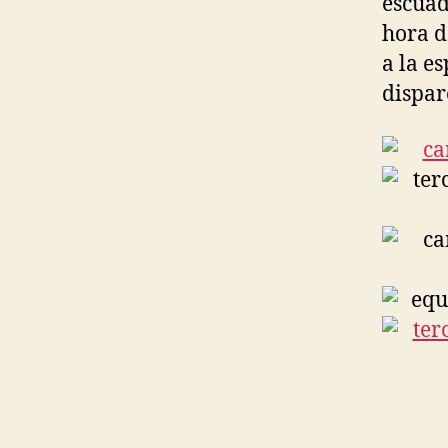
escuad
hora d
a la es
dispar