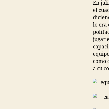
En jul
el cua
dicien
lo era
polifac
jugar 
capaci
equipo
como 
a su c