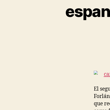
espany
El seg
Forlán
que re