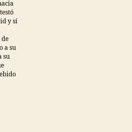
hacia
testó
d y sí
z de
o a su
a su
ue
ebido