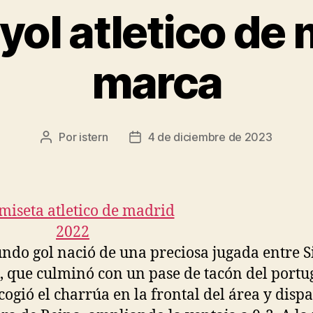
ol atletico de
marca
Por
istern
4 de diciembre de 2023
Autor
Fecha
de
de
la
la
entrada
entrada
undo gol nació de una preciosa jugada entre 
, que culminó con un pase de tacón del portu
cogió el charrúa en la frontal del área y dispa