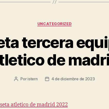
Categorías
UNCATEGORIZED
ta tercera equ
tletico de madr
Por
istern
4 de diciembre de 2023
Autor
Fecha
de
de
la
la
entrada
entrada