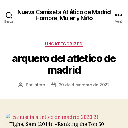
Nueva Camiseta Atlético de Madrid
Hombre, Mujer y Niño
Buscar
Menú
Categorías
UNCATEGORIZED
arquero del atletico de
madrid
Por
istern
30 de diciembre de 2022
Autor
Fecha
de
de
la
la
entrada
entrada
↑ Tighe, Sam (2014). «Ranking the Top 60