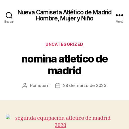
Nueva Camiseta Atlético de Madrid
Hombre, Mujer y Niño
Buscar
Menú
Categorías
UNCATEGORIZED
nomina atletico de
madrid
Por
istern
28 de marzo de 2023
Autor
Fecha
de
de
la
la
entrada
entrada