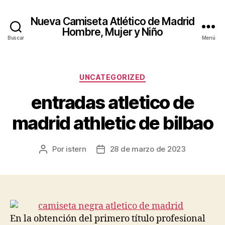
Nueva Camiseta Atlético de Madrid
Hombre, Mujer y Niño
Buscar
Menú
Categorías
UNCATEGORIZED
entradas atletico de
madrid athletic de bilbao
Por
istern
28 de marzo de 2023
Autor
Fecha
de
de
la
la
entrada
entrada
En la obtención del primero título profesional