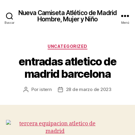
Nueva Camiseta Atlético de Madrid
Hombre, Mujer y Niño
Buscar
Menú
Categorías
UNCATEGORIZED
entradas atletico de
madrid barcelona
Por
istern
28 de marzo de 2023
Autor
Fecha
de
de
la
la
entrada
entrada