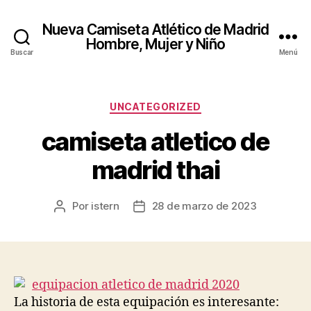
Nueva Camiseta Atlético de Madrid
Hombre, Mujer y Niño
Buscar
Menú
Categorías
UNCATEGORIZED
camiseta atletico de
madrid thai
Por
istern
28 de marzo de 2023
Autor
Fecha
de
de
la
la
entrada
entrada
La historia de esta equipación es interesante: