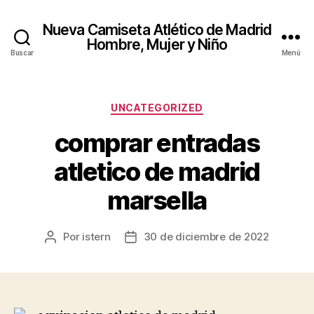
Nueva Camiseta Atlético de Madrid
Hombre, Mujer y Niño
Buscar
Menú
Categorías
UNCATEGORIZED
comprar entradas
atletico de madrid
marsella
Por
istern
30 de diciembre de 2022
Autor
Fecha
de
de
la
la
entrada
entrada