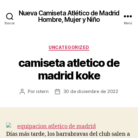
Nueva Camiseta Atlético de Madrid
Hombre, Mujer y Niño
Buscar
Menú
Categorías
UNCATEGORIZED
camiseta atletico de
madrid koke
Por
istern
30 de diciembre de 2022
Autor
Fecha
de
de
la
la
entrada
entrada
Días más tarde, los barrabravas del club salen a