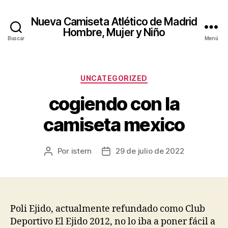
Nueva Camiseta Atlético de Madrid
Hombre, Mujer y Niño
Buscar
Menú
Categorías
UNCATEGORIZED
cogiendo con la
camiseta mexico
Por
istern
29 de julio de 2022
Autor
Fecha
de
de
la
la
entrada
entrada
Poli Ejido, actualmente refundado como Club
Deportivo El Ejido 2012, no lo iba a poner fácil a