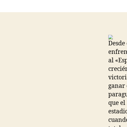
Desde 
enfren
al «Es
crecié
victori
ganar 
paragu
que el
estadi
cuando