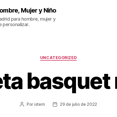
ombre, Mujer y Niño
Madrid para hombre, mujer y
 personalizar.
Categorías
UNCATEGORIZED
ta basquet
Por
istern
29 de julio de 2022
Autor
Fecha
de
de