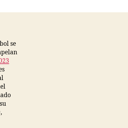
bol se
 apelan
2023
es
al
el
dado
 su
,