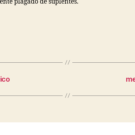
ente plagado de suplentes.
ico
me