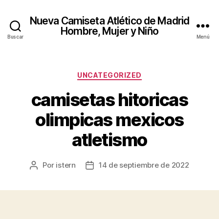
Nueva Camiseta Atlético de Madrid
Hombre, Mujer y Niño
Buscar
Menú
Categorías
UNCATEGORIZED
camisetas hitoricas
olimpicas mexicos
atletismo
Por
istern
14 de septiembre de 2022
Autor
Fecha
de
de
la
la
entrada
entrada