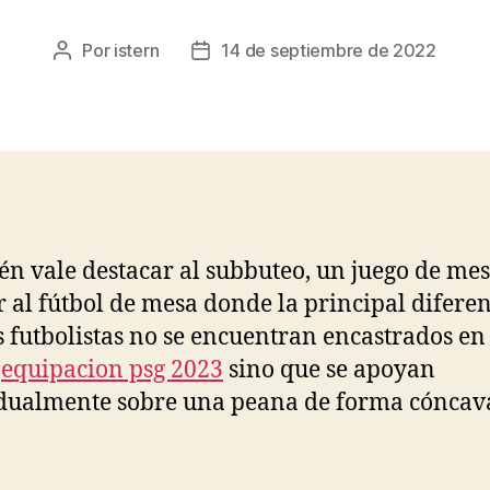
Por
istern
14 de septiembre de 2022
Autor
Fecha
de
de
la
la
entrada
entrada
n vale destacar al subbuteo, un juego de me
r al fútbol de mesa donde la principal diferen
s futbolistas no se encuentran encastrados en
,
equipacion psg 2023
sino que se apoyan
dualmente sobre una peana de forma cóncav