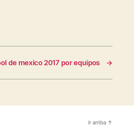
ol de mexico 2017 por equipos
→
Ir arriba
↑