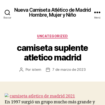
Nueva Camiseta Atlético de Madrid
Hombre, Mujer y Niño
Buscar
Menú
Categorías
UNCATEGORIZED
camiseta suplente
atletico madrid
Por
istern
7 de marzo de 2023
Autor
Fecha
de
de
la
la
entrada
entrada
En 1997 surgió un grupo mucho más grande y