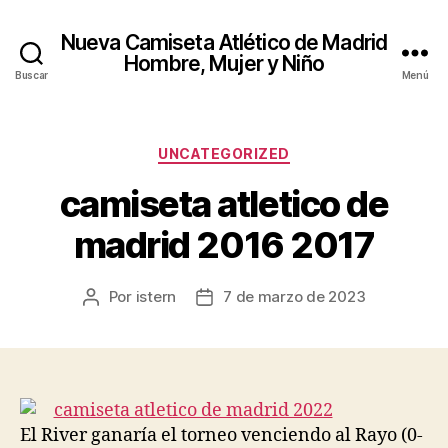
Nueva Camiseta Atlético de Madrid
Hombre, Mujer y Niño
Buscar
Menú
Categorías
UNCATEGORIZED
camiseta atletico de
madrid 2016 2017
Por
istern
7 de marzo de 2023
Autor
Fecha
de
de
la
la
entrada
entrada
El River ganaría el torneo venciendo al Rayo (0-