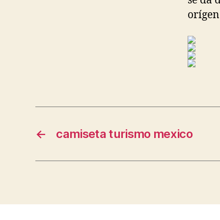
se da 
orígen
←
camiseta turismo mexico