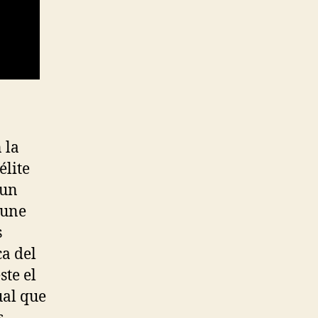
 la
élite
 un
 une
s
ca del
ste el
ual que