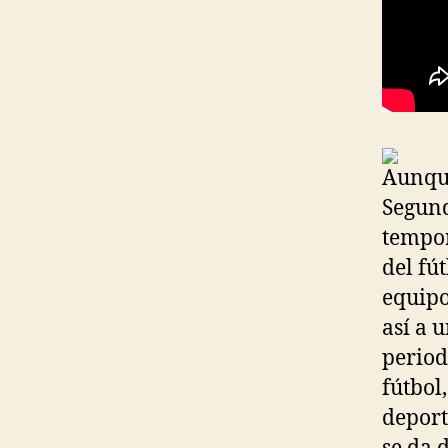
Aunque
Segund
tempor
del fú
equipo
así a 
period
fútbol
deport