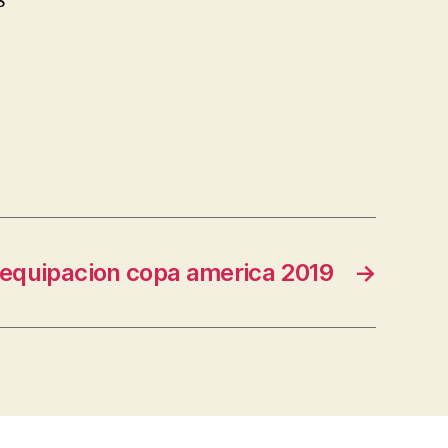
s
equipacion copa america 2019
→