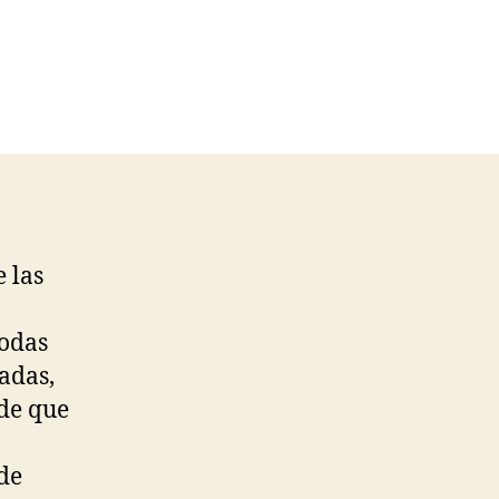
 las
Todas
dadas,
de que
de