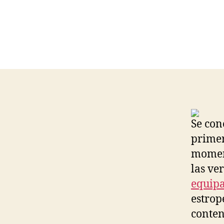
Se con
primer
moment
las ve
equipa
estrop
conten