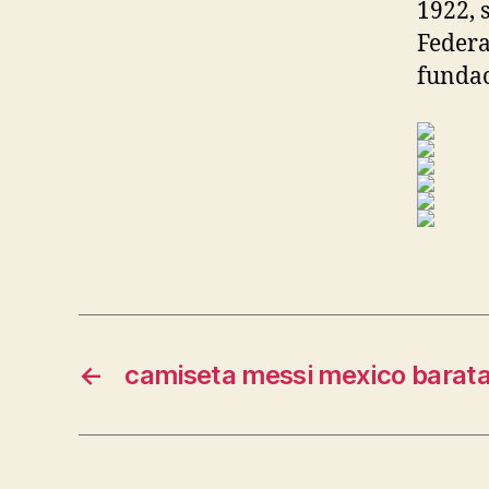
1922, 
Federa
fundac
←
camiseta messi mexico barat