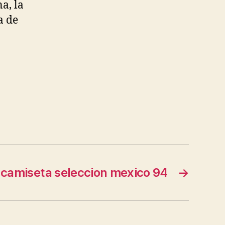
a, la
a de
camiseta seleccion mexico 94
→