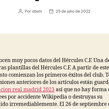
Por
istern
29 de julio de 2022
Autor
Fecha
de
de
la
la
entrada
entrada
ocen muy pocos datos del Hércules C.F. Una de
as plantillas del Hércules C.F. A partir de este
o comienzan los primeros éxitos del club. 
rsiones anteriores de los artículos están guar
cion real madrid 2023
así que no hay forma 
ees por accidente Wikipedia o destruyas su
ido irremediablemente. El 26 de septiembre 