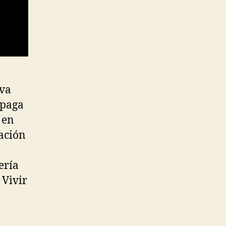
eva
 paga
 en
ación
ería
 Vivir