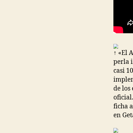
↑ «El 
perla 
casi 1
imple
de los
oficia
ficha 
en Get