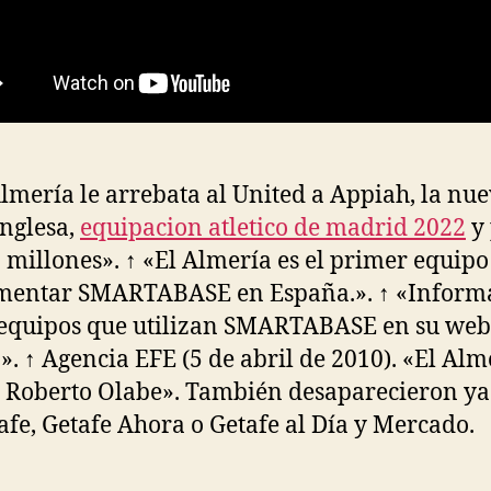
Almería le arrebata al United a Appiah, la nu
inglesa,
equipacion atletico de madrid 2022
y
0 millones». ↑ «El Almería es el primer equipo
mentar SMARTABASE en España.». ↑ «Inform
 equipos que utilizan SMARTABASE en su web
l.». ↑ Agencia EFE (5 de abril de 2010). «El Alm
a Roberto Olabe». También desaparecieron ya
afe, Getafe Ahora o Getafe al Día y Mercado.