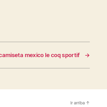
camiseta mexico le coq sportif
→
Ir arriba
↑