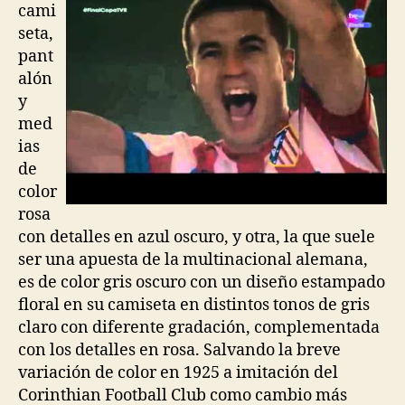
cami
seta,
pant
alón
y
med
ias
de
color
rosa
con detalles en azul oscuro, y otra, la que suele
ser una apuesta de la multinacional alemana,
es de color gris oscuro con un diseño estampado
floral en su camiseta en distintos tonos de gris
claro con diferente gradación, complementada
con los detalles en rosa. Salvando la breve
variación de color en 1925 a imitación del
Corinthian Football Club como cambio más