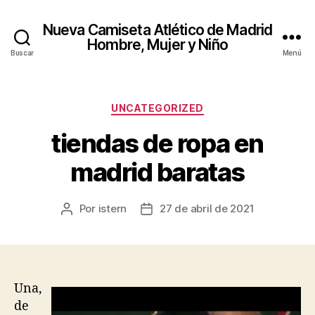
Nueva Camiseta Atlético de Madrid
Hombre, Mujer y Niño
Buscar
Menú
Categorías
UNCATEGORIZED
tiendas de ropa en
madrid baratas
Por
istern
27 de abril de 2021
Autor
Fecha
de
de
la
la
entrada
entrada
Una,
de