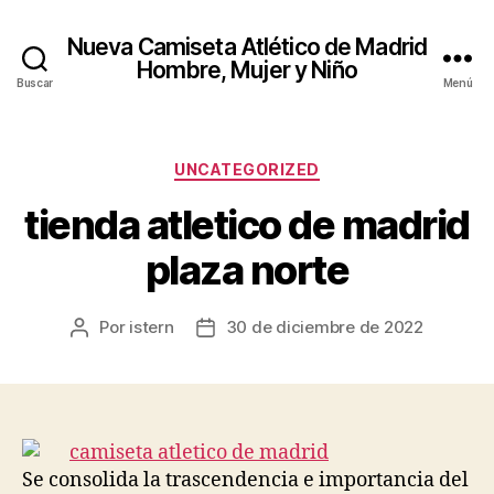
Nueva Camiseta Atlético de Madrid
Hombre, Mujer y Niño
Buscar
Menú
Categorías
UNCATEGORIZED
tienda atletico de madrid
plaza norte
Por
istern
30 de diciembre de 2022
Autor
Fecha
de
de
la
la
entrada
entrada
Se consolida la trascendencia e importancia del