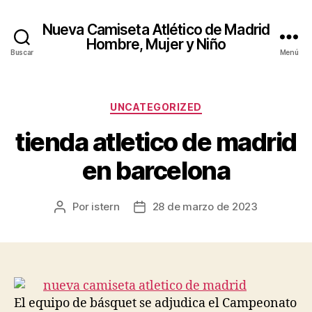
Nueva Camiseta Atlético de Madrid
Hombre, Mujer y Niño
Buscar
Menú
Categorías
UNCATEGORIZED
tienda atletico de madrid
en barcelona
Por
istern
28 de marzo de 2023
Autor
Fecha
de
de
la
la
entrada
entrada
El equipo de básquet se adjudica el Campeonato