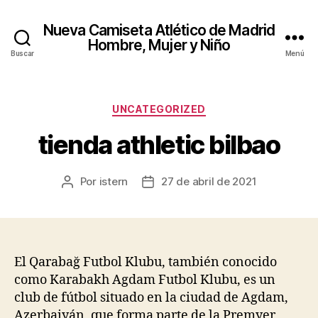
Nueva Camiseta Atlético de Madrid
Hombre, Mujer y Niño
Buscar
Menú
Categorías
UNCATEGORIZED
tienda athletic bilbao
Por
istern
27 de abril de 2021
Autor
Fecha
de
de
la
la
entrada
entrada
El Qarabağ Futbol Klubu, también conocido
como Karabakh Agdam Futbol Klubu, es un
club de fútbol situado en la ciudad de Agdam,
Azerbaiyán, que forma parte de la Premyer