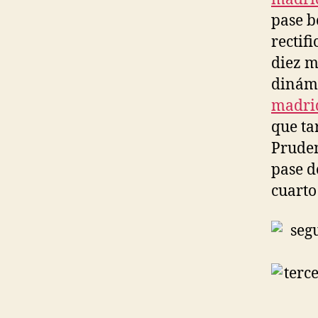
pase b
rectif
diez m
dinámi
madri
que ta
Pruden
pase d
cuarto