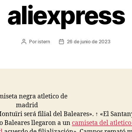
aliexpress
Por
istern
26 de junio de 2023
Autor
Fecha
de
de
la
la
entrada
entrada
ontuïri será filial del Baleares». ↑ «El Santany
co Baleares llegaron a un
camiseta del atletico
d
acuerdo de filialización». Campos remató 