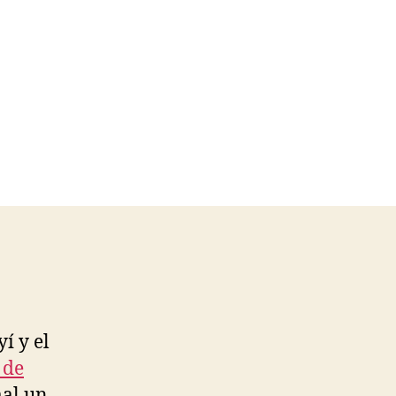
í y el
 de
mal un