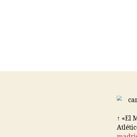
↑ «El M
Atléti
madri