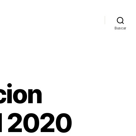
Buscar
cion
d 2020