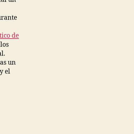
urante
tico de
los
l.
ras un
y el