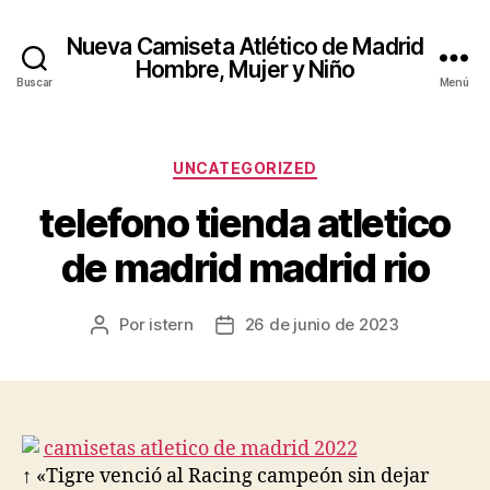
Nueva Camiseta Atlético de Madrid
Hombre, Mujer y Niño
Buscar
Menú
Categorías
UNCATEGORIZED
telefono tienda atletico
de madrid madrid rio
Por
istern
26 de junio de 2023
Autor
Fecha
de
de
la
la
entrada
entrada
↑ «Tigre venció al Racing campeón sin dejar