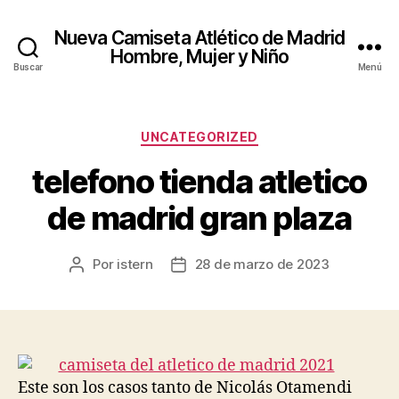
Nueva Camiseta Atlético de Madrid
Hombre, Mujer y Niño
Buscar
Menú
Categorías
UNCATEGORIZED
telefono tienda atletico
de madrid gran plaza
Por
istern
28 de marzo de 2023
Autor
Fecha
de
de
la
la
entrada
entrada
Este son los casos tanto de Nicolás Otamendi