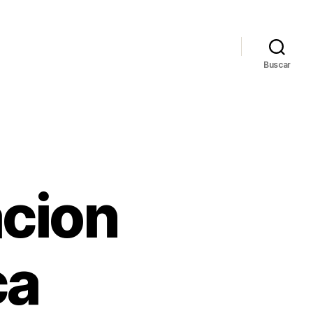
Buscar
cion
ca