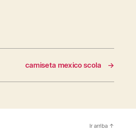
camiseta mexico scola
→
Ir arriba
↑