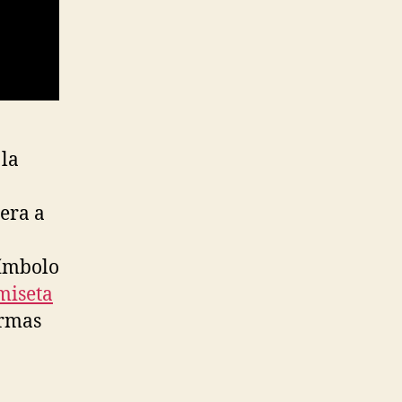
 la
era a
símbolo
miseta
armas