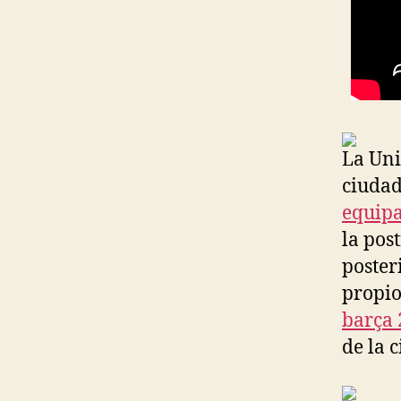
La Uni
ciudad
equipa
la pos
poster
propio
barça 
de la 