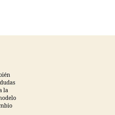
bién
 dudas
a la
 modelo
ambio