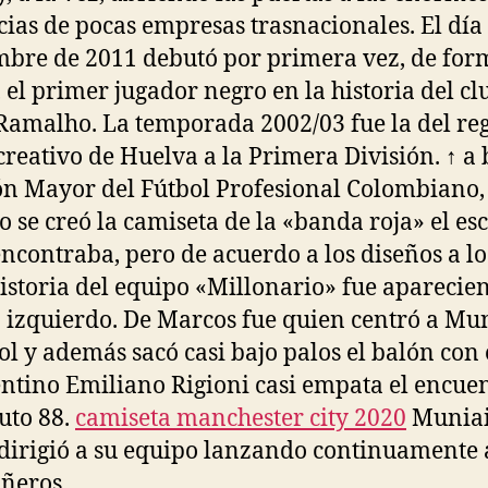
ias de pocas empresas trasnacionales. El día
bre de 2011 debutó por primera vez, de for
, el primer jugador negro en la historia del cl
Ramalho. La temporada 2002/03 fue la del re
creativo de Huelva a la Primera División. ↑ a 
ón Mayor del Fútbol Profesional Colombiano,
 se creó la camiseta de la «banda roja» el es
encontraba, pero de acuerdo a los diseños a lo
historia del equipo «Millonario» fue aparecie
o izquierdo. De Marcos fue quien centró a Mu
gol y además sacó casi bajo palos el balón con 
entino Emiliano Rigioni casi empata el encue
uto 88.
camiseta manchester city 2020
Muniai
dirigió a su equipo lanzando continuamente 
ñeros.