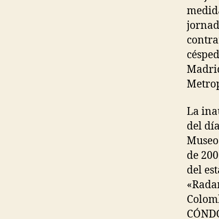
medida
jornad
contra
césped
Madrid
Metrop
La ina
del día
Museo 
de 200
del es
«Radam
Colomb
CÓNDOR