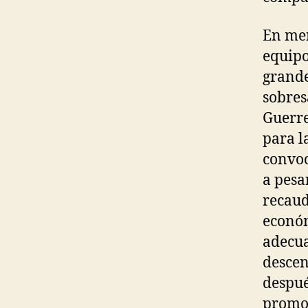
En men
equipo
grande
sobres
Guerre
para l
convoc
a pesa
recaud
económ
adecua
descen
despué
promoc