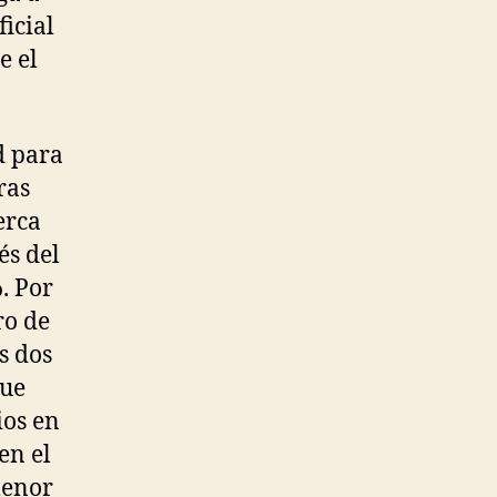
ficial
e el
d para
ras
erca
és del
. Por
ro de
s dos
que
ios en
en el
menor