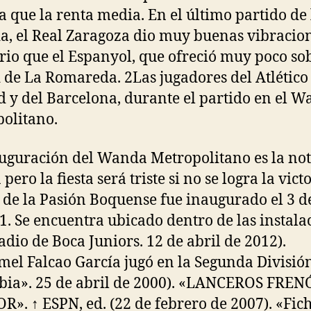
 que la renta media. En el último partido de 
a, el Real Zaragoza dio muy buenas vibracion
rio que el Espanyol, que ofreció muy poco sob
 de La Romareda. 2Las jugadores del Atlético
 y del Barcelona, durante el partido en el 
olitano.
uguración del Wanda Metropolitano es la not
 pero la fiesta será triste si no se logra la victo
de la Pasión Boquense fue inaugurado el 3 de
1. Se encuentra ubicado dentro de las instala
tadio de Boca Juniors. 12 de abril de 2012).
el Falcao García jugó en la Segunda Divisió
ia». 25 de abril de 2000). «LANCEROS FREN
». ↑ ESPN, ed. (22 de febrero de 2007). «Fich