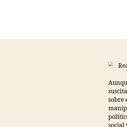
Aunque
suscit
sobre 
manipu
políti
social