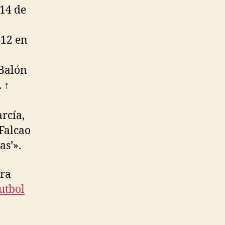
(14 de
012 en
 Balón
 ↑
rcía,
«Falcao
as’».
ara
utbol