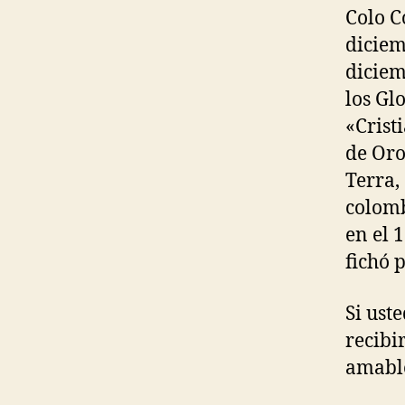
Colo Co
diciem
diciem
los Gl
«Crist
de Oro
Terra,
colomb
en el 
fichó p
Si ust
recibi
amable