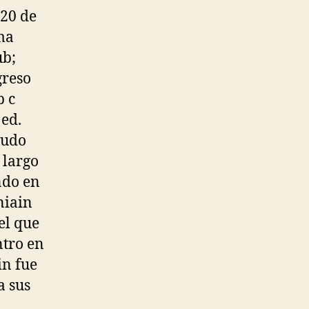
 20 de
ma
ub;
greso
b c
 ed.
cudo
 largo
ndo en
niain
el que
ntro en
n fue
a sus