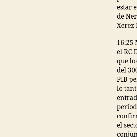
estar 
de Nen
Xerez 
16:25 
el RC 
que lo
del 30
PIB pe
lo tan
entrad
períod
confir
el sec
conjun