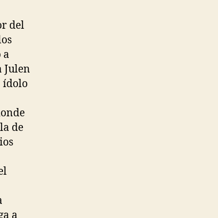
r del
los
 a
a Julen
 ídolo
 donde
la de
ios
el
a
ga a