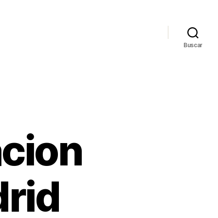
Buscar
cion
drid