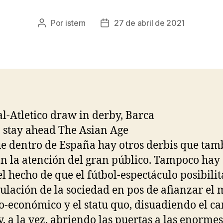
Por
istern
27 de abril de 2021
Autor
Fecha
de
de
la
la
entrada
entrada
 dentro de España hay otros derbis que tam
an la atención del gran público. Tampoco hay
el hecho de que el fútbol-espectáculo posibilit
lación de la sociedad en pos de afianzar el
co-económico y el statu quo, disuadiendo el c
 y, a la vez, abriendo las puertas a las enormes