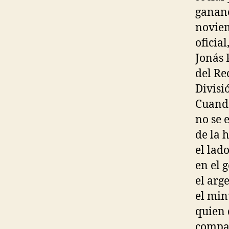
gananc
noviem
oficial
Jonás 
del Re
Divisi
Cuando
no se 
de la 
el lad
en el 
el arg
el min
quien 
compa