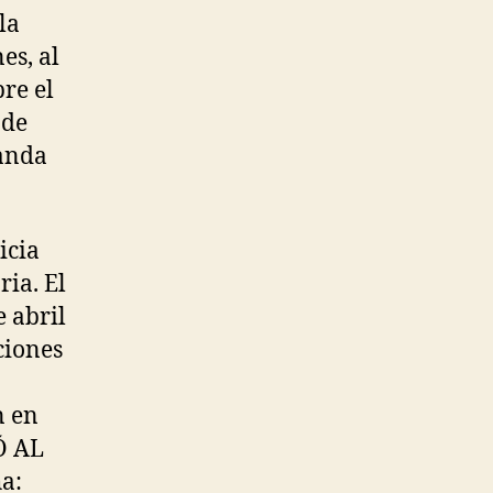
la
es, al
re el
 de
Wanda
icia
ria. El
 abril
ciones
n en
Ó AL
a: