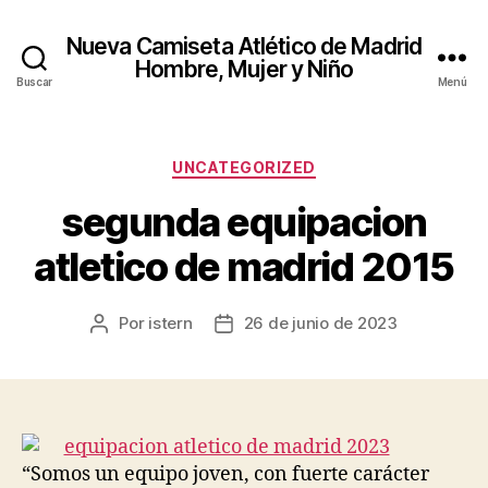
Nueva Camiseta Atlético de Madrid
Hombre, Mujer y Niño
Buscar
Menú
Categorías
UNCATEGORIZED
segunda equipacion
atletico de madrid 2015
Por
istern
26 de junio de 2023
Autor
Fecha
de
de
la
la
entrada
entrada
“Somos un equipo joven, con fuerte carácter