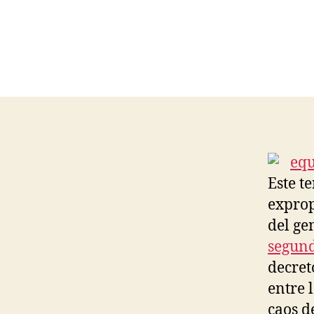
Este t
exprop
del ge
segund
decret
entre 
caos d