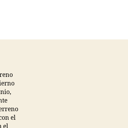
rreno
bierno
nio,
nte
terreno
con el
 el