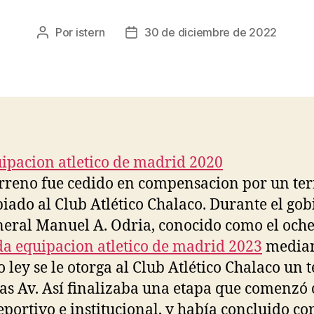
Por
istern
30 de diciembre de 2022
Autor
Fecha
de
de
la
la
entrada
entrada
erreno fue cedido en compensacion por un te
iado al Club Atlético Chalaco. Durante el go
neral Manuel A. Odria, conocido como el oche
a equipacion atletico de madrid 2023
media
o ley se le otorga al Club Atlético Chalaco un 
las Av. Así finalizaba una etapa que comenzó 
eportivo e institucional, y había concluido con