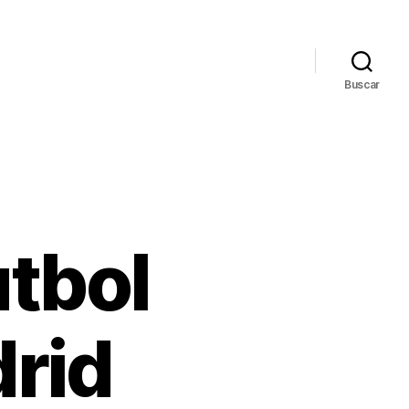
Buscar
utbol
drid