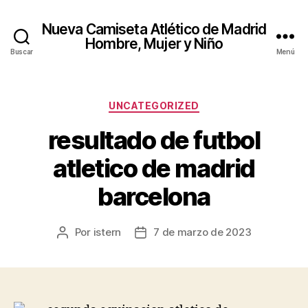
Nueva Camiseta Atlético de Madrid
Hombre, Mujer y Niño
Buscar
Menú
Categorías
UNCATEGORIZED
resultado de futbol
atletico de madrid
barcelona
Por
istern
7 de marzo de 2023
Autor
Fecha
de
de
la
la
entrada
entrada