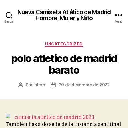
Nueva Camiseta Atlético de Madrid
Hombre, Mujer y Niño
Buscar
Menú
Categorías
UNCATEGORIZED
polo atletico de madrid
barato
Por
istern
30 de diciembre de 2022
Autor
Fecha
de
de
la
la
entrada
entrada
También has sido sede de la instancia semifinal