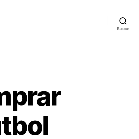
Buscar
mprar
tbol