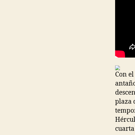
Con el
antaño
descen
plaza 
tempor
Hércul
cuarta