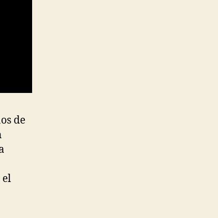
nos de
n
a
el