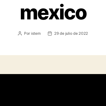
mexico
Por
istern
29 de julio de 2022
Autor
Fecha
de
de
la
la
entrada
entrada