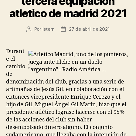
tercera equipacion
atletico de madrid 2021
Por
istern
27 de abril de 2021
Autor
Fecha
de
de
la
la
entrada
entrada
Durant
e el
cambio
de
denominación del club, gracias a una serie de
artimañas de Jesús Gil, en colaboración con el
entonces vicepresidente Enrique Cerezo y el
hijo de Gil, Miguel Ángel Gil Marín, hizo que el
presidente atlético lograse hacerse con el 95%
de las acciones del club sin haber
desembolsado dinero alguno. El conjunto
sudamericano, que llegaba con la intención de