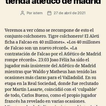
tienda atletico de madrid
Por
istern
27 de abril de 2021
Autor
Fecha
de
de
la
la
entrada
entrada
Veremos a ver cómo se recompone de esto el
conjunto colchonero. Tigre colchonero! El Aleti
ficha a Falcao en 40 millones». «Los 40 millones
de Falcao son un nuevo récord». «La
contratación de Falcao por el Atlético de Madrid
rompe récords». 23:03 Joao Félix ha sido el
jugador más insistente del Atlético de Madrid
mientras que Waldo y Matheus han tenido las
ocasiones más claras para el Valladolid. En su
etapa en la Real Sociedad, donde fue reclutado
por Martín Lasarte, coincidió con el ‘culpable’
de todo, Carlos Bueno, como el propio jugador
francés ha revelado en varias ocasiones.