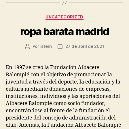
Categorías
UNCATEGORIZED
ropa barata madrid
Por
istern
27 de abril de 2021
Autor
Fecha
de
de
la
la
entrada
entrada
En 1997 se creó la Fundación Albacete
Balompié con el objetivo de promocionar la
juventud a través del deporte, la educación y la
cultura mediante donaciones de empresas,
instituciones, individuos y las aportaciones del
Albacete Balompié como socio fundador,
encontrándose al frente de la fundación el
presidente del consejo de administración del
club. Además, la Fundación Albacete Balompié