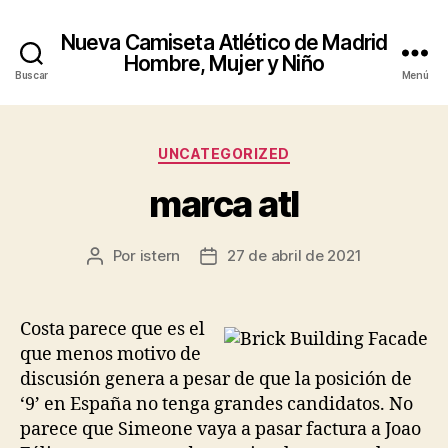
Nueva Camiseta Atlético de Madrid
Hombre, Mujer y Niño
Buscar
Menú
Categorías
UNCATEGORIZED
marca atl
Por
istern
27 de abril de 2021
Autor
Fecha
de
de
la
la
entrada
entrada
Costa parece que es el
que menos motivo de
discusión genera a pesar de que la posición de
‘9’ en España no tenga grandes candidatos. No
parece que Simeone vaya a pasar factura a Joao