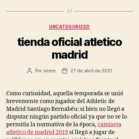
Categorías
UNCATEGORIZED
tienda oficial atletico
madrid
Por
istern
27 de abril de 2021
Autor
Fecha
de
de
la
la
entrada
entrada
Como curiosidad, aquella temporada se unió
brevemente como jugador del Athletic de
Madrid Santiago Bernabéu: si bien no llegó a
disputar ningún partido oficial ya que no se lo
permitía la normativa de la época,
camiseta
atletico de madrid 2019
sí llegó a jugar de