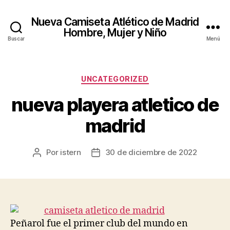
Nueva Camiseta Atlético de Madrid
Hombre, Mujer y Niño
Buscar
Menú
Categorías
UNCATEGORIZED
nueva playera atletico de
madrid
Por
istern
30 de diciembre de 2022
Autor
Fecha
de
de
la
la
entrada
entrada
Peñarol fue el primer club del mundo en