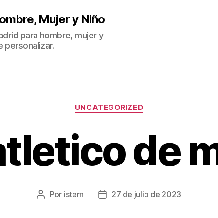
ombre, Mujer y Niño
Madrid para hombre, mujer y
 personalizar.
Categorías
UNCATEGORIZED
atletico de 
Por
istern
27 de julio de 2023
Autor
Fecha
de
de