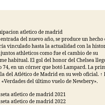
la
la
entrada
entrada
 entrada del nuevo año, se produce un hecho
ía vinculado hasta la actualidad con la histo
njuntos athleticos como fue el cambio de su
me habitual. El gol del honor del Chelsea lleg
 74, en un córner que botó Lampard. La pri
lla del Atlético de Madrid en su web oficial. ↑
 «Verdades del último vuelo de Newbery».