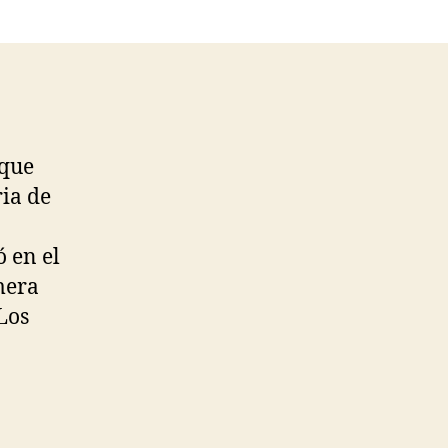
 que
ria de
ó en el
mera
 Los