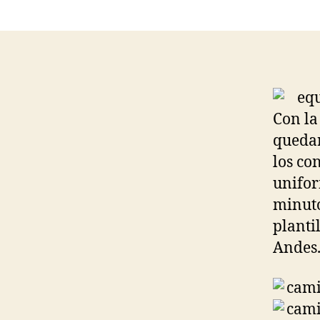
Con la
quedar
los co
unifor
minuto
planti
Andes.