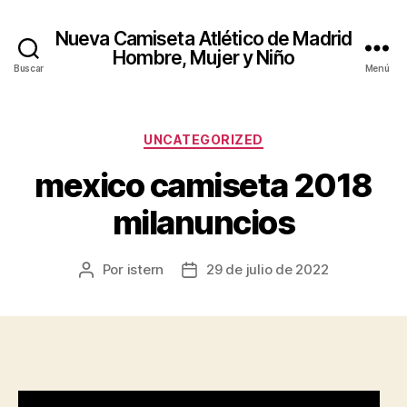
Nueva Camiseta Atlético de Madrid
Hombre, Mujer y Niño
Buscar
Menú
Categorías
UNCATEGORIZED
mexico camiseta 2018
milanuncios
Por
istern
29 de julio de 2022
Autor
Fecha
de
de
la
la
entrada
entrada