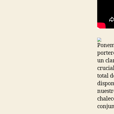
Ponemo
porter
un cla
crucia
total 
dispon
nuestr
chalec
conjun