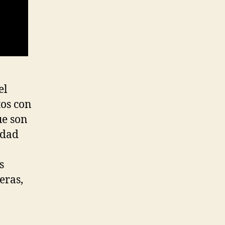
el
tos con
ue son
idad
s
eras,