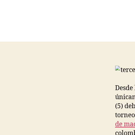
Desde 
únicam
(5) de
torneo
de ma
colomb