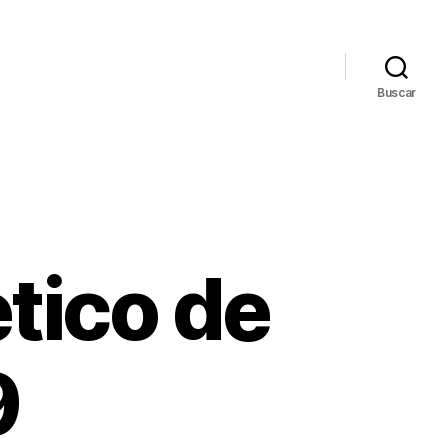
Buscar
etico de
9