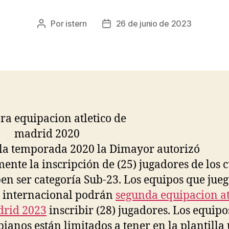
Por
istern
26 de junio de 2023
Autor
Fecha
de
de
la
la
entrada
entrada
la temporada 2020 la Dimayor autorizó
ente la inscripción de (25) jugadores de los 
ben ser categoría Sub-23. Los equipos que jue
 internacional podrán
segunda equipacion at
drid 2023
inscribir (28) jugadores. Los equipo
ianos están limitados a tener en la plantilla