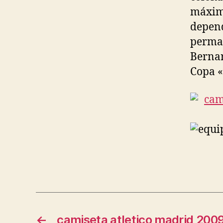
máximo
depend
perman
Bernar
Copa «
←
camiseta atletico madrid 200