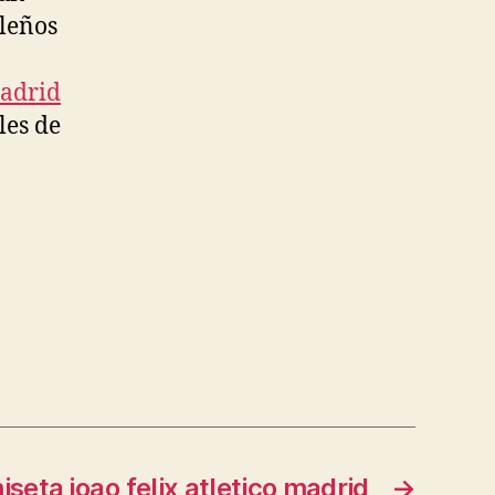
leños
madrid
les de
seta joao felix atletico madrid
→