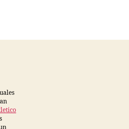
cuales
gan
letico
s
 un