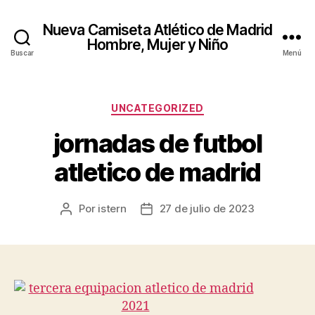
Nueva Camiseta Atlético de Madrid
Hombre, Mujer y Niño
Buscar
Menú
Categorías
UNCATEGORIZED
jornadas de futbol
atletico de madrid
Por
istern
27 de julio de 2023
Autor
Fecha
de
de
la
la
entrada
entrada