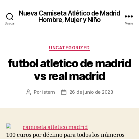
Nueva Camiseta Atlético de Madrid
Hombre, Mujer y Niño
Buscar
Menú
Categorías
UNCATEGORIZED
futbol atletico de madrid
vs real madrid
Por
istern
26 de junio de 2023
Autor
Fecha
de
de
la
la
entrada
entrada
100 euros por décimo para todos los números