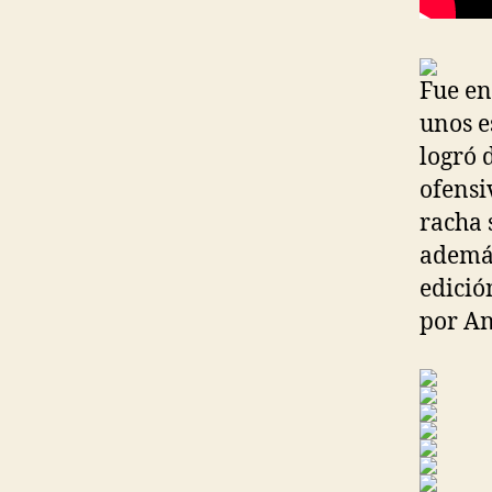
Fue en
unos e
logró 
ofensi
racha 
además
edició
por An