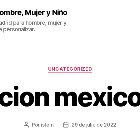
ombre, Mujer y Niño
Madrid para hombre, mujer y
 personalizar.
Categorías
UNCATEGORIZED
cion mexico
Por
istern
29 de julio de 2022
Autor
Fecha
de
de