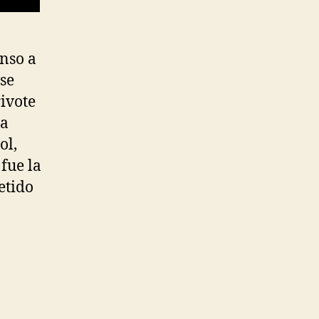
enso a
 se
rivote
na
ol,
fue la
etido