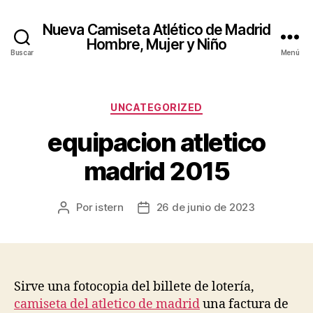
Nueva Camiseta Atlético de Madrid
Hombre, Mujer y Niño
Buscar
Menú
Categorías
UNCATEGORIZED
equipacion atletico
madrid 2015
Por
istern
26 de junio de 2023
Autor
Fecha
de
de
la
la
entrada
entrada
Sirve una fotocopia del billete de lotería,
camiseta del atletico de madrid
una factura de