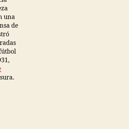
eza
En una
ensa de
stró
tradas
fútbol
931,
e
sura.