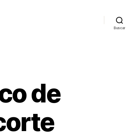
Buscar
ico de
corte