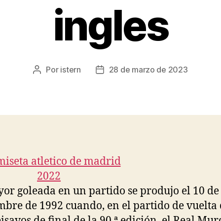
ingles
Por
istern
28 de marzo de 2023
Autor
Fecha
de
de
la
la
entrada
entrada
or goleada en un partido se produjo el 10 de
mbre de 1992 cuando, en el partido de vuelta 
eisavos de final de la 90.ª edición, el Real Mur