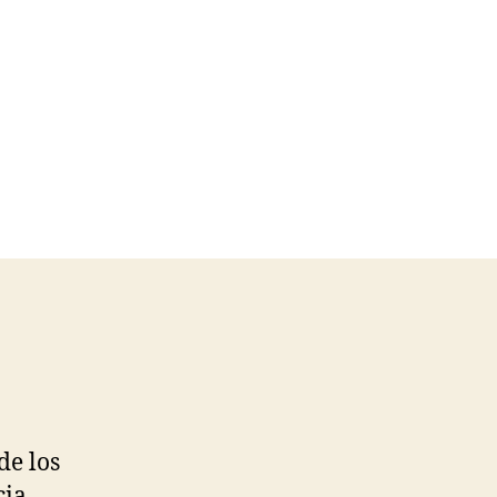
de los
cia