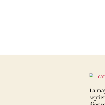
La may
septie
diecis