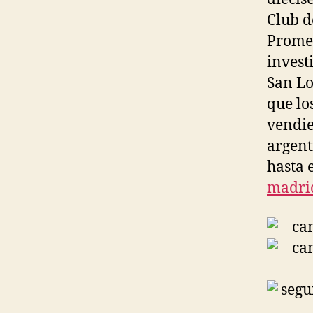
Club d
Promes
invest
San Lo
que lo
vendie
argent
hasta 
madri