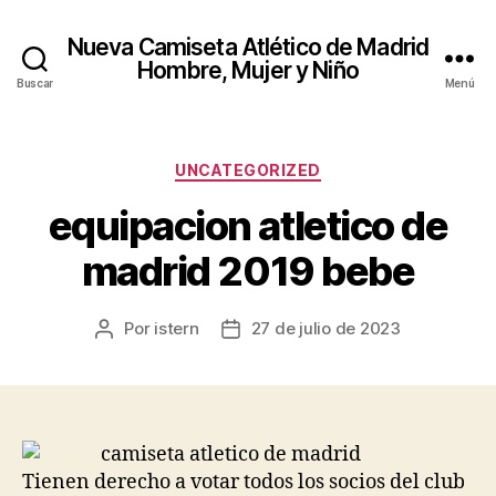
Nueva Camiseta Atlético de Madrid
Hombre, Mujer y Niño
Buscar
Menú
Categorías
UNCATEGORIZED
equipacion atletico de
madrid 2019 bebe
Por
istern
27 de julio de 2023
Autor
Fecha
de
de
la
la
entrada
entrada
Tienen derecho a votar todos los socios del club