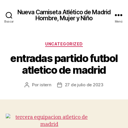
Nueva Camiseta Atlético de Madrid
Hombre, Mujer y Niño
Buscar
Menú
Categorías
UNCATEGORIZED
entradas partido futbol
atletico de madrid
Por
istern
27 de julio de 2023
Autor
Fecha
de
de
la
la
entrada
entrada