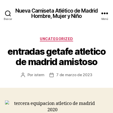
Nueva Camiseta Atlético de Madrid
Hombre, Mujer y Niño
Buscar
Menú
Categorías
UNCATEGORIZED
entradas getafe atletico
de madrid amistoso
Por
istern
7 de marzo de 2023
Autor
Fecha
de
de
la
la
entrada
entrada