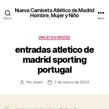
Nueva Camiseta Atlético de Madrid
Hombre, Mujer y Niño
Buscar
Menú
Categorías
UNCATEGORIZED
entradas atletico de
madrid sporting
portugal
Por
istern
7 de marzo de 2023
Autor
Fecha
de
de
la
la
entrada
entrada