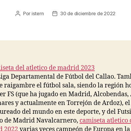
Por
istern
30 de diciembre de 2022
Autor
Fecha
de
de
la
la
entrada
entrada
Liga Departamental de Fútbol del Callao. Tam
e raigambre el fútbol sala, siendo la región h
ter FS (que ha jugado en Madrid, Alcobendas, 
ares y actualmente en Torrejón de Ardoz), el
ureado del mundo en este deporte, y del Futs
co de Madrid Navalcarnero,
camiseta atletico 
d 2022
varias veces campeón de Europa en la