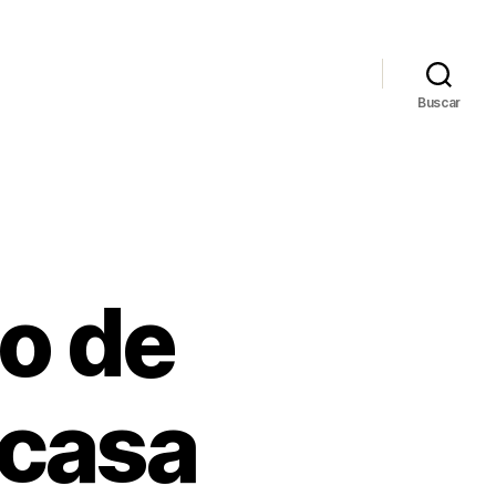
Buscar
co de
 casa