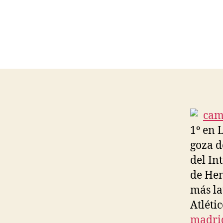
1º en 
goza d
del In
de Hen
más la
Atléti
madri