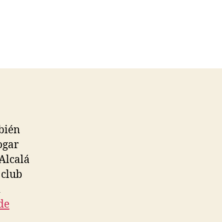
bién
ogar
Alcalá
 club
i
de