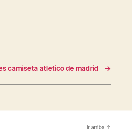
les camiseta atletico de madrid
→
Ir arriba
↑