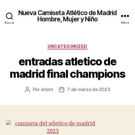
Nueva Camiseta Atlético de Madrid
Hombre, Mujer y Niño
Buscar
Menú
Categorías
UNCATEGORIZED
entradas atletico de
madrid final champions
Por
istern
7 de marzo de 2023
Autor
Fecha
de
de
la
la
entrada
entrada