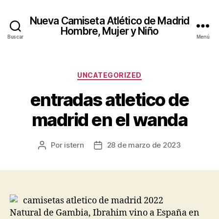
Nueva Camiseta Atlético de Madrid
Hombre, Mujer y Niño
Buscar
Menú
Categorías
UNCATEGORIZED
entradas atletico de
madrid en el wanda
Por
istern
28 de marzo de 2023
Autor
Fecha
de
de
la
la
entrada
entrada
Natural de Gambia, Ibrahim vino a España en